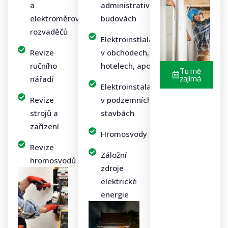
a
administrativních
elektroměrových
budovách
rozvaděčů
Elektroinstlalace
Revize
v obchodech,
ručního
hotelech, apod.
To mě
nářadí
zajímá
Elektroinstalace
Revize
v podzemních
strojů a
stavbách
zařízení
Hromosvody
Revize
Záložní
hromosvodů
zdroje
elektrické
energie