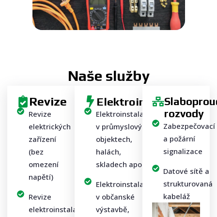
Naše služby
Revize
Elektroinstalace
Slaboprou
rozvody
Revize
Elektroinstalace
Zabezpečovací
elektrických
v průmyslových
a požární
zařízení
objektech,
signalizace
(bez
halách,
omezení
skladech apod.
Datové sítě a
napětí)
strukturovaná
Elektroinstalace
kabeláž
Revize
v občanské
elektroinstalace
výstavbě,