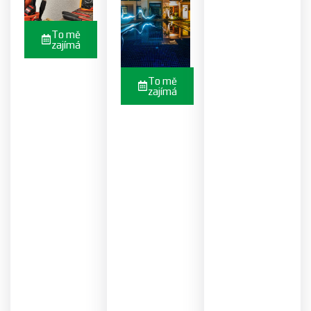
To mě
zajímá
To mě
zajímá